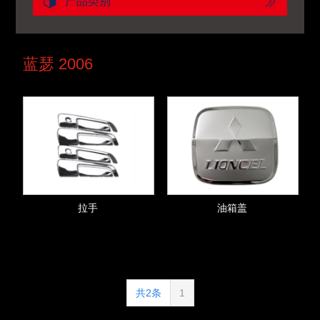
产品类别
蓝瑟 2006
拉手
油箱盖
共2条
1