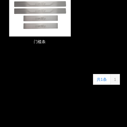
门槛条
共1条
1