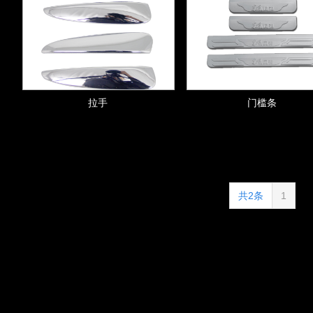
拉手
门槛条
共2条
1