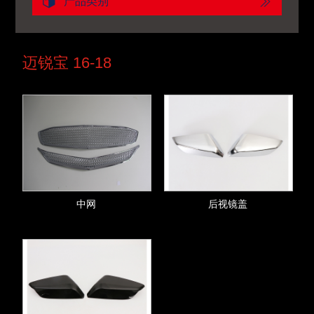
产品类别
迈锐宝 16-18
中网
后视镜盖