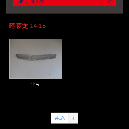
产品类别
喀唛龙 14-15
中网
共1条
1