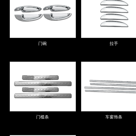
门碗
拉手
门槛条
车窗饰条