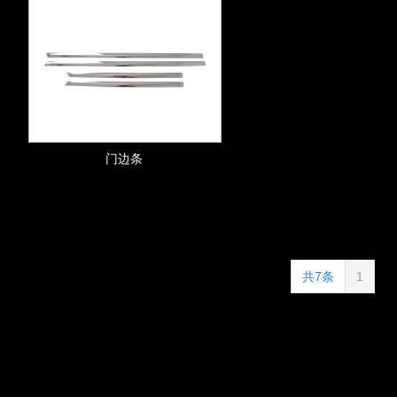
门边条
共7条
1