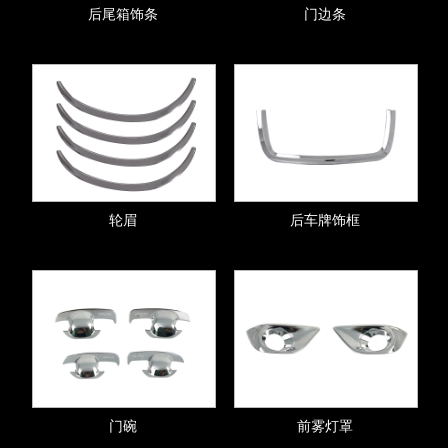
后尾箱饰条
门边条
轮眉
后车牌饰框
门碗
前雾灯罩